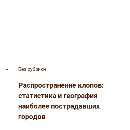
для
автономной
канализации
Без рубрики
Распространение клопов:
статистика и география
наиболее пострадавших
городов