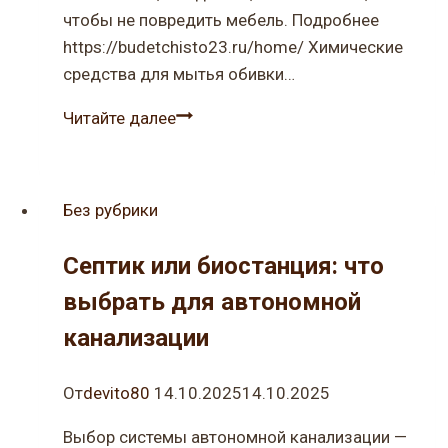
чтобы не повредить мебель. Подробнее
https://budetchisto23.ru/home/ Химические
средства для мытья обивки…
Как
Читайте далее
чистить
мягкую
мебель?
Без рубрики
Септик или биостанция: что
выбрать для автономной
канализации
От
devito80
14.10.2025
14.10.2025
Выбор системы автономной канализации —