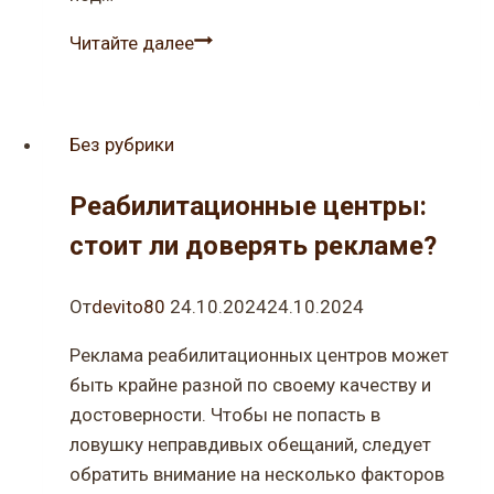
Почему
Читайте далее
остекление
балкона
–
Без рубрики
отличное
вложение
Реабилитационные центры:
в
стоит ли доверять рекламе?
квартиру?
От
devito80
24.10.2024
24.10.2024
Реклама реабилитационных центров может
быть крайне разной по своему качеству и
достоверности. Чтобы не попасть в
ловушку неправдивых обещаний, следует
обратить внимание на несколько факторов