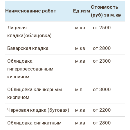
Стоимость
Наименование работ
Ед.изм
(руб) за м.кв
Лицевая
м.кв
от 2500
кладка(облицовка)
Баварская кладка
м.кв
от 2800
Облицовка
м.кв
от 2300
гиперпрессованным
кирпичом
Облицовка клинкерным
м.п
от 3000
кирпичом
Черновая кладка (бутовая)
м.кв
от 2200
Облицовка силикатным
м.кв
от 2800